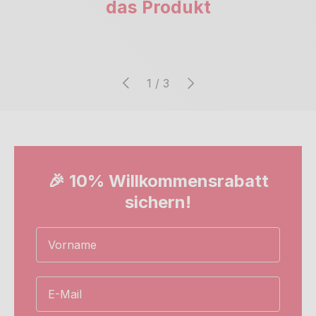
das Produkt
Vorherige
Nächste
von
1
/
3
🎉 10% Willkommensrabatt
sichern!
Name
Email