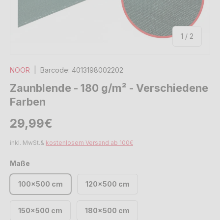
von
1
/
2
NOOR
|
Barcode:
4013198002202
Zaunblende - 180 g/m² - Verschiedene
Farben
Normaler Preis
Normaler Preis
29,99€
inkl. MwSt.&
kostenlosem Versand ab 100€
Maße
100x500 cm
120x500 cm
150x500 cm
180x500 cm