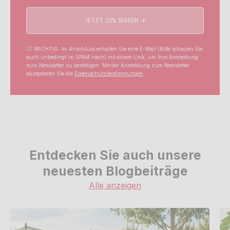
JETZT 10% SPAREN ➔
☝🏼 WICHTIG: Im Anschluss erhalten Sie eine E-Mail (Bitte schauen Sie
auch unbedingt im SPAM nach) mit einem Link, um Ihre Anmeldung
zum Newsletter zu bestätigen. Mit der Anmeldung zum Newsletter
akzeptieren Sie die
Datenschutzbestimmungen
.
Entdecken Sie auch unsere
neuesten Blogbeiträge
Alle anzeigen