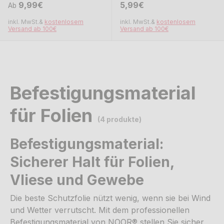
Normaler Preis
Normaler Preis
Normaler Preis
Normaler Preis
9,99€
5,99€
Ab
inkl. MwSt.&
kostenlosem
inkl. MwSt.&
kostenlosem
Versand ab 100€
Versand ab 100€
Befestigungsmaterial
für Folien
(4 produkte)
Befestigungsmaterial:
Sicherer Halt für Folien,
Vliese und Gewebe
Die beste Schutzfolie nützt wenig, wenn sie bei Wind
und Wetter verrutscht. Mit dem professionellen
Befestigungsmaterial von NOOR® stellen Sie sicher,