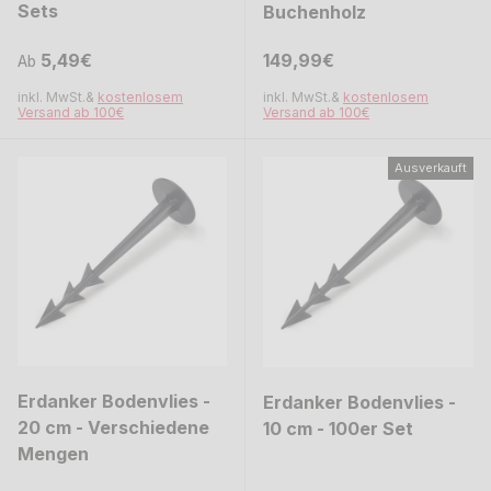
Sets
Buchenholz
Normaler Preis
Normaler Preis
Normaler Preis
Normaler Preis
5,49€
149,99€
Ab
inkl. MwSt.&
kostenlosem
inkl. MwSt.&
kostenlosem
Versand ab 100€
Versand ab 100€
Ausverkauft
Erdanker Bodenvlies -
Erdanker Bodenvlies -
20 cm - Verschiedene
10 cm - 100er Set
Mengen