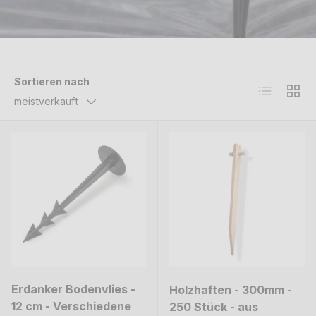
Sortieren nach
Produktlist
Produ
meistverkauft
Erdanker Bodenvlies -
Holzhaften - 300mm -
12 cm - Verschiedene
250 Stück - aus