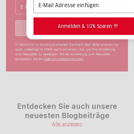
Email
Email
Anmelden & 10% Sparen 🎊
JETZT 10% SPAREN ➔
☝🏼 WICHTIG: Im Anschluss erhalten Sie eine E-Mail (Bitte schauen Sie
auch unbedingt im SPAM nach) mit einem Link, um Ihre Anmeldung
zum Newsletter zu bestätigen. Mit der Anmeldung zum Newsletter
akzeptieren Sie die
Datenschutzbestimmungen
.
Entdecken Sie auch unsere
neuesten Blogbeiträge
Alle anzeigen