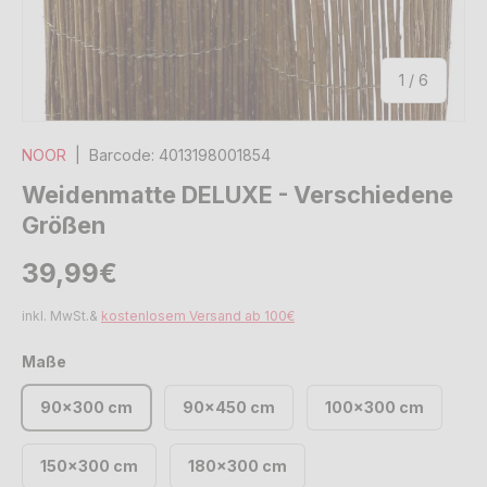
von
1
/
6
NOOR
|
Barcode:
4013198001854
Weidenmatte DELUXE - Verschiedene
Größen
Normaler Preis
Normaler Preis
39,99€
inkl. MwSt.&
kostenlosem Versand ab 100€
Maße
90x300 cm
90x450 cm
100x300 cm
150x300 cm
180x300 cm