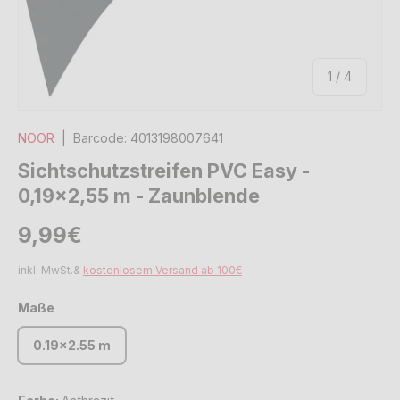
von
1
/
4
NOOR
|
Barcode:
4013198007641
Sichtschutzstreifen PVC Easy -
0,19x2,55 m - Zaunblende
Normaler Preis
Normaler Preis
9,99€
inkl. MwSt.&
kostenlosem Versand ab 100€
Maße
0.19x2.55 m