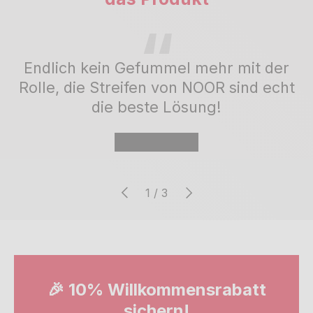
Endlich kein Gefummel mehr mit der
Rolle, die Streifen von NOOR sind echt
die beste Lösung!
★★★★★
Vorherige
Nächste
von
1
/
3
🎉 10% Willkommensrabatt
sichern!