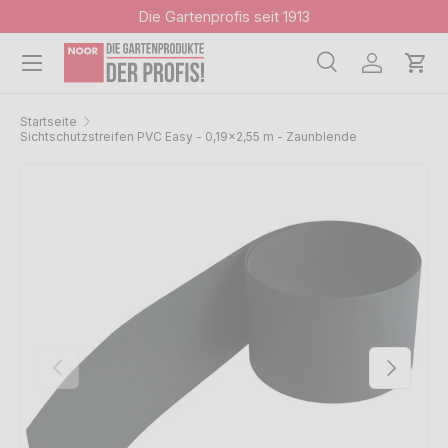
Die Gartenprofis seit 1913
Direkt zum Inhalt
Menü
Suche
Einloggen
Ein
Suchen
Suchen
Startseite
Sichtschutzstreifen PVC Easy - 0,19x2,55 m - Zaunblende
Bild 1 ist nun in der Galerieansicht verfügbar
Zu Produktinformationen springen
Vorherige
Nächste