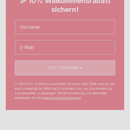
🎉 10% Willkommensrabatt
sichern!
Name
Email
JETZT 10% SPAREN ➔
☝🏼 WICHTIG: Im Anschluss erhalten Sie eine E-Mail (Bitte schauen Sie
auch unbedingt im SPAM nach) mit einem Link, um Ihre Anmeldung
zum Newsletter zu bestätigen. Mit der Anmeldung zum Newsletter
akzeptieren Sie die
Datenschutzbestimmungen
.