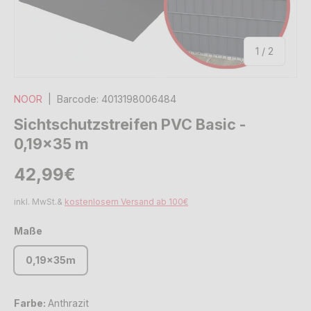
von
1
/
2
NOOR
|
Barcode:
4013198006484
Sichtschutzstreifen PVC Basic -
0,19x35 m
Normaler Preis
Normaler Preis
42,99€
inkl. MwSt.&
kostenlosem Versand ab 100€
Maße
0,19x35m
Farbe:
Anthrazit