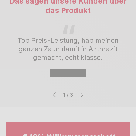
Das sagen unsere Kunden über
das Produkt
Top Preis-Leistung, hab meinen
ganzen Zaun damit in Anthrazit
gemacht, echt klasse.
★★★★★
Vorherige
Nächste
von
1
/
3