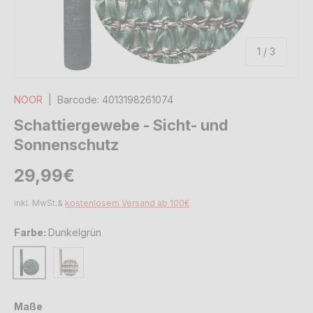
von
1
/
3
NOOR
|
Barcode:
4013198261074
Schattiergewebe - Sicht- und
Sonnenschutz
Normaler Preis
Normaler Preis
29,99€
inkl. MwSt.&
kostenlosem Versand ab 100€
Farbe:
Dunkelgrün
Beige
Dunkelgrün
Maße