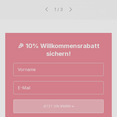
Vorherige
Nächste
von
1
/
3
🎉 10% Willkommensrabatt
sichern!
Name
Email
JETZT 10% SPAREN ➔