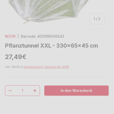
von
1
/
2
NOOR
|
Barcode:
4013198000543
Pflanztunnel XXL - 330x65x45 cm
Normaler Preis
Normaler Preis
27,49€
inkl. MwSt.&
kostenlosem Versand ab 100€
Anzahl
In den Warenkorb
Menge verringern
Menge erhöhen