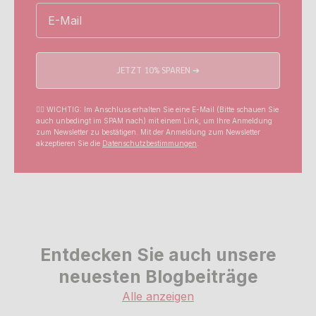
Email
JETZT 10% SPAREN ➔
☝🏼 WICHTIG: Im Anschluss erhalten Sie eine E-Mail (Bitte schauen Sie
auch unbedingt im SPAM nach) mit einem Link, um Ihre Anmeldung
zum Newsletter zu bestätigen. Mit der Anmeldung zum Newsletter
akzeptieren Sie die
Datenschutzbestimmungen
.
Entdecken Sie auch unsere
neuesten Blogbeiträge
Alle anzeigen