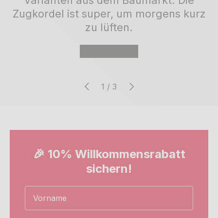
Zugkordel ist super, um morgens kurz
zu lüften.
★★★★★
Vorherige
Nächste
von
1
/
3
🎉 10% Willkommensrabatt
sichern!
Name