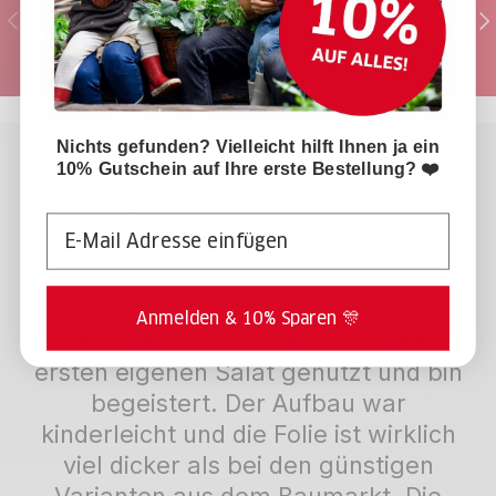
Vorherige
Nä
Ihre Bestellung ist in 2-3 Werktagen bei
Ihnen Zuhause.
Nichts gefunden? Vielleicht hilft Ihnen ja ein
10% Gutschein auf Ihre erste Bestellung? ❤️
Das sagen unsere Kunden über
Email
das Produkt
Anmelden & 10% Sparen 🎊
Habe den XXL Tunnel für meinen
ersten eigenen Salat genutzt und bin
begeistert. Der Aufbau war
kinderleicht und die Folie ist wirklich
viel dicker als bei den günstigen
Varianten aus dem Baumarkt. Die