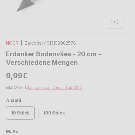
von
1
/
5
NOOR
|
Barcode:
4013198002578
Erdanker Bodenvlies - 20 cm -
Verschiedene Mengen
Normaler Preis
Normaler Preis
9,99€
inkl. MwSt.&
kostenlosem Versand ab 100€
Anzahl
10 Stück
100 Stück
Maße