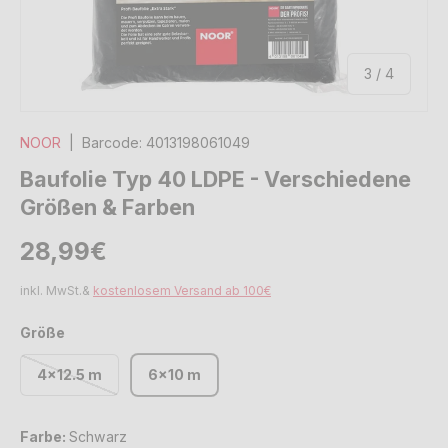
von
3
/
4
NOOR
|
Barcode:
4013198061049
Baufolie Typ 40 LDPE - Verschiedene
Größen & Farben
Normaler Preis
Normaler Preis
28,99€
inkl. MwSt.&
kostenlosem Versand ab 100€
Größe
4x12.5 m
6x10 m
Farbe:
Schwarz