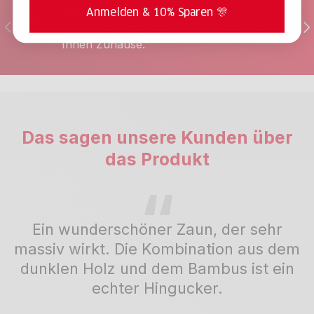
Schneller Versand
Anmelden & 10% Sparen 🎊
Vorherige
Nä
Ihre Bestellung ist in 2-3 Werktagen bei
Ihnen Zuhause.
Das sagen unsere Kunden über
das Produkt
Ein wunderschöner Zaun, der sehr
massiv wirkt. Die Kombination aus dem
dunklen Holz und dem Bambus ist ein
echter Hingucker.