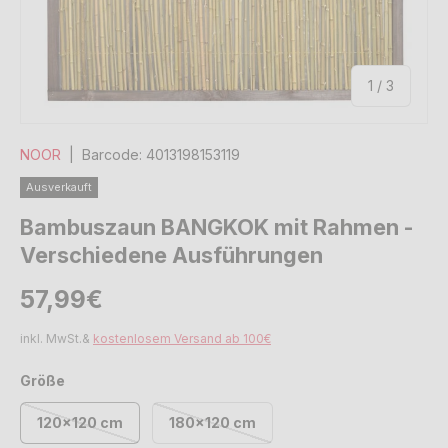
von
1
/
3
NOOR
|
Barcode:
4013198153119
Ausverkauft
Bambuszaun BANGKOK mit Rahmen -
Verschiedene Ausführungen
Normaler Preis
Normaler Preis
57,99€
inkl. MwSt.&
kostenlosem Versand ab 100€
Größe
120x120 cm
180x120 cm