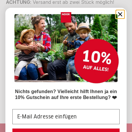
ACHTUNG
: Versand erst ab zwei Stück möglich!
Infos zum Hersteller
Zahlungsmethoden
Ihre Zahlungsinformationen werden sicher
verarbeitet. Wir speichern weder
Kreditkartendaten noch haben wir Zugriff auf
Nichts gefunden? Vielleicht hilft Ihnen ja ein
Ihre Kreditkarteninformationen.
10% Gutschein auf Ihre erste Bestellung? ❤️
Email