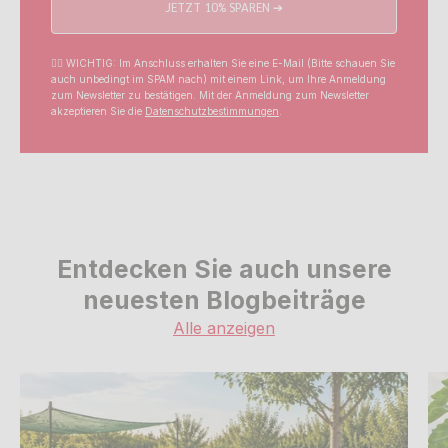
JETZT 10% SPAREN ➔
☝🏼 WICHTIG: Im Anschluss erhalten Sie eine E-Mail (Bitte schauen Sie
auch unbedingt im SPAM nach) mit einem Link, um Ihre Anmeldung
zum Newsletter zu bestätigen. Mit der Anmeldung zum Newsletter
akzeptieren Sie die
Datenschutzbestimmungen
.
Entdecken Sie auch unsere
neuesten Blogbeiträge
Alle anzeigen