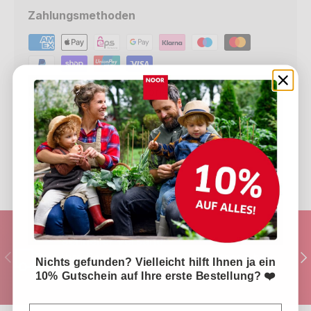
Zahlungsmethoden
Ihre Zahlungsinformationen werden sicher
verarbeitet. Wir speichern weder
Kreditkartendaten noch haben wir Zugriff auf
Ihre Kreditkarteninformationen.
Schneller Versand
Vorherige
Nä
Ihre Bestellung ist in 2-3 Werktagen bei
Nichts gefunden? Vielleicht hilft Ihnen ja ein
Ihnen Zuhause.
10% Gutschein auf Ihre erste Bestellung? ❤️
Email