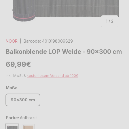
von
1
/
2
NOOR
|
Barcode:
4013198009829
Balkonblende LOP Weide - 90x300 cm
Normaler Preis
Normaler Preis
69,99€
inkl. MwSt.&
kostenlosem Versand ab 100€
Maße
90x300 cm
Farbe:
Anthrazit
Bambus
Anthrazit