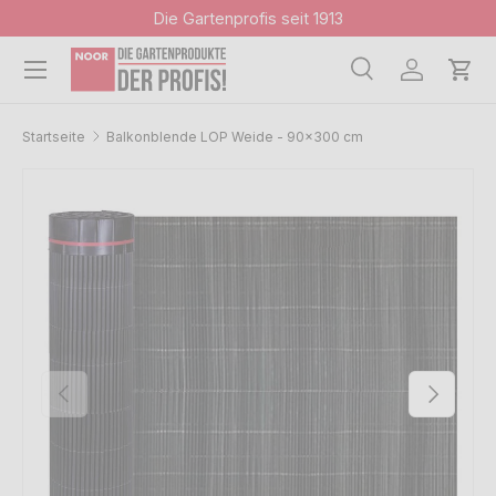
Die Gartenprofis seit 1913
Direkt zum Inhalt
Menü
Suche
Einloggen
Ein
Suchen
Suchen
Startseite
Balkonblende LOP Weide - 90x300 cm
Bild 1 ist nun in der Galerieansicht verfügbar
Zu Produktinformationen springen
Vorherige
Nächste