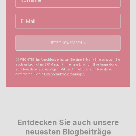
Email
JETZT 10% SPAREN ➔
☝🏼 WICHTIG: Im Anschluss erhalten Sie eine E-Mail (Bitte schauen Sie
auch unbedingt im SPAM nach) mit einem Link, um Ihre Anmeldung
zum Newsletter zu bestätigen. Mit der Anmeldung zum Newsletter
akzeptieren Sie die
Datenschutzbestimmungen
.
Entdecken Sie auch unsere
neuesten Blogbeiträge